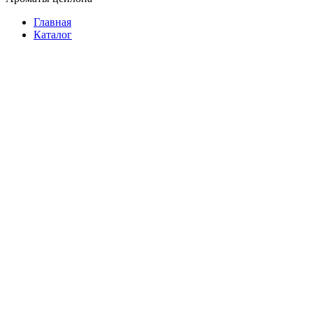
Главная
Каталог
Растворимый
Молотый
В зернах
В зернах на развес
Подарочный
3 в 1
Фасованный
В пакетиках
На развес
Растворимый
Подарочный
Батончики
Женские
Мужские