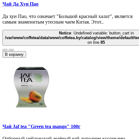
Чай Да Хун Пао
Да хун Пао, что означает "Большой красный халат", является
самым знаменитым утесным чаем Китая. Этот..
Notice
: Undefined variable: button_cart in
/var/www/coffetea/data/www/coffetea.by/catalog/view/theme/default/
on line
85
В корзину
Чай Jaf tea "Green tea mango" 100г
Отборный цейлонский зелёный чай дополнен кусочками