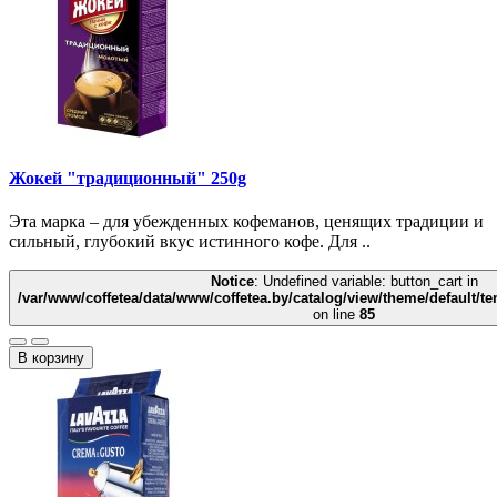
Жокей "традиционный" 250g
Эта марка – для убежденных кофеманов, ценящих традиции и
сильный, глубокий вкус истинного кофе. Для ..
Notice
: Undefined variable: button_cart in
/var/www/coffetea/data/www/coffetea.by/catalog/view/theme/default/
on line
85
В корзину