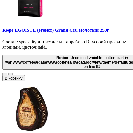
Кофе EGOISTE (эгоист) Grand Cru молотый 250г
Состав: speciality и премиальная арабика.Вкусовой профиль:
ягодный, цветочный...
Notice
: Undefined variable: button_cart in
/var/www/coffetea/data/www/coffetea.by/catalog/view/theme/default/
on line
85
В корзину