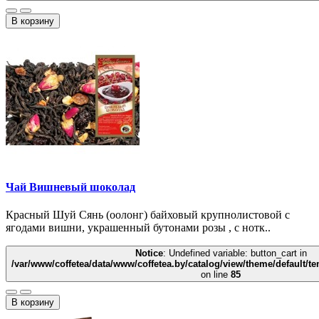
В корзину
Чай Вишневый шоколад
Красный Шуй Сянь (оолонг) байховый крупнолистовой с
ягодами вишни, украшенный бутонами розы , с нотк..
Notice
: Undefined variable: button_cart in
/var/www/coffetea/data/www/coffetea.by/catalog/view/theme/default/
on line
85
В корзину