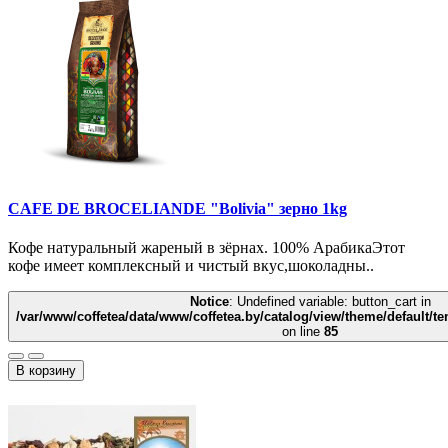
CAFE DE BROCELIANDE "Bolivia" зерно 1kg
Кофе натуральный жареный в зёрнах. 100% АрабикаЭтот
кофе имеет комплексный и чистый вкус,шоколадны..
Notice
: Undefined variable: button_cart in
/var/www/coffetea/data/www/coffetea.by/catalog/view/theme/default/
on line
85
В корзину