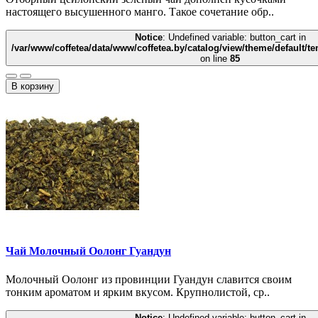
настоящего высушенного манго. Такое сочетание обр..
Notice
: Undefined variable: button_cart in
/var/www/coffetea/data/www/coffetea.by/catalog/view/theme/default/
on line
85
В корзину
Чай Молочный Оолонг Гуандун
Молочный Оолонг из провинции Гуандун славится своим
тонким ароматом и ярким вкусом. Крупнолистой, ср..
Notice
: Undefined variable: button_cart in