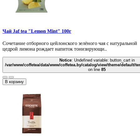
Чай Jaf tea "Lemon Mint" 100г
Сочетание отборного цейлонского зелёного чая с натуральной
цедрой лимона рождает напиток тонизирующи..
Notice
: Undefined variable: button_cart in
/var/www/coffetea/data/www/coffetea.by/catalog/view/theme/default/
on line
85
В корзину