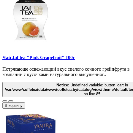
Чай Jaf tea "Pink Grapefruit" 100г
Потрясающе освежающий вкус спелого сочного грейпфрута в
компании с кусочками натурального высушенног..
Notice
: Undefined variable: button_cart in
/var/www/coffetea/data/www/coffetea.by/catalog/view/theme/default/
on line
85
В корзину