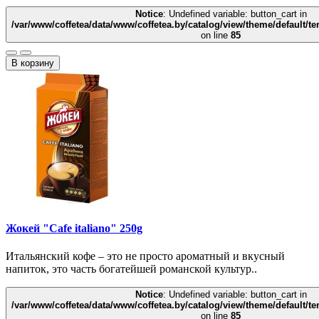
Notice
: Undefined variable: button_cart in
/var/www/coffetea/data/www/coffetea.by/catalog/view/theme/default/
on line
85
В корзину
Жокей "Cafe italiano" 250g
Итальянский кофе – это не просто ароматный и вкусный
напиток, это часть богатейшей романской культур..
Notice
: Undefined variable: button_cart in
/var/www/coffetea/data/www/coffetea.by/catalog/view/theme/default/
on line
85