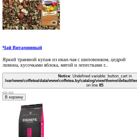
Чай Витаминный
Яркий травяной купаж из иван-чая с шиповником, цедрой
лимона, кусочками яблока, мятой и лепестками г..
Notice
: Undefined variable: button_cart in
/var/www/coffetea/data/www/coffetea.by/catalog/view/theme/default/
on line
85
В корзину