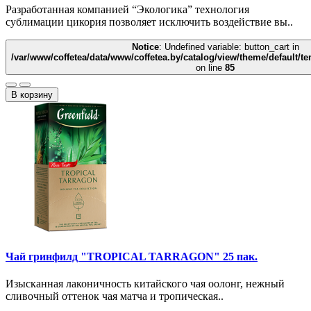
Разработанная компанией “Экологика” технология
сублимации цикория позволяет исключить воздействие вы..
Notice
: Undefined variable: button_cart in
/var/www/coffetea/data/www/coffetea.by/catalog/view/theme/default/
on line
85
В корзину
Чай гринфилд "TROPICAL TARRAGON" 25 пак.
Изысканная лаконичность китайского чая оолонг, нежный
сливочный оттенок чая матча и тропическая..