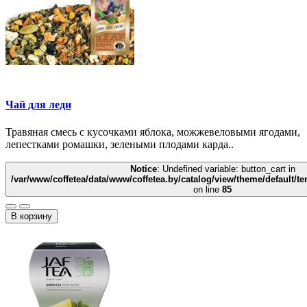
Чай для леди
Травяная смесь с кусочками яблока, можжевеловыми ягодами,
лепестками ромашки, зелеными плодами карда..
Notice
: Undefined variable: button_cart in
/var/www/coffetea/data/www/coffetea.by/catalog/view/theme/default/
on line
85
В корзину