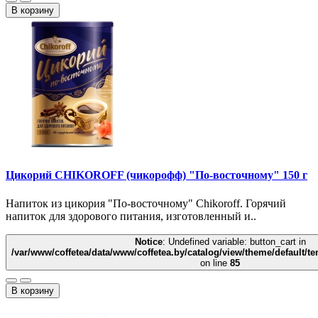
В корзину
Цикорий CHIKOROFF (чикорофф) "По-восточному" 150 г
Напиток из цикория "По-восточному" Chikoroff. Горячий
напиток для здорового питания, изготовленный и..
Notice
: Undefined variable: button_cart in
/var/www/coffetea/data/www/coffetea.by/catalog/view/theme/default/
on line
85
В корзину