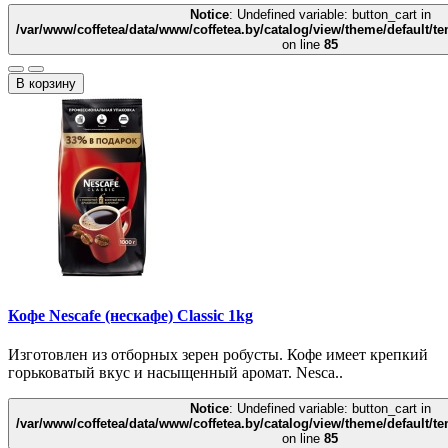
Notice
: Undefined variable: button_cart in
/var/www/coffetea/data/www/coffetea.by/catalog/view/theme/default/
on line
85
В корзину
Кофе Nescafe (нескафе) Classic 1kg
Изготовлен из отборных зерен робусты. Кофе имеет крепкий
горьковатый вкус и насыщенный аромат. Nesca..
Notice
: Undefined variable: button_cart in
/var/www/coffetea/data/www/coffetea.by/catalog/view/theme/default/
on line
85