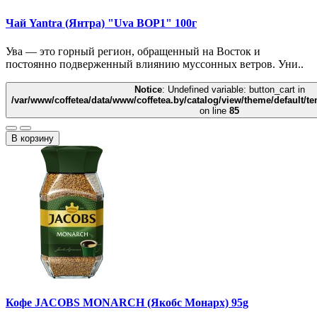
Чай Yantra (Янтра) "Uva BOP1" 100г
Ува — это горный регион, обращенный на Восток и
постоянно подверженный влиянию муссонных ветров. Уни..
Notice
: Undefined variable: button_cart in
/var/www/coffetea/data/www/coffetea.by/catalog/view/theme/default/
on line
85
В корзину
Кофе JACOBS MONARCH (Якобс Монарх) 95g