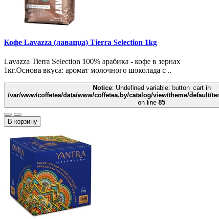
Кофе Lavazza (лавацца) Tierra Selection 1kg
Lavazza Tierra Selection 100% арабика - кофе в зернах
1кг.Основа вкуса: аромат молочного шоколада с ..
Notice
: Undefined variable: button_cart in
/var/www/coffetea/data/www/coffetea.by/catalog/view/theme/default/
on line
85
В корзину