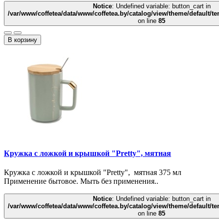
Notice
: Undefined variable: button_cart in
/var/www/coffetea/data/www/coffetea.by/catalog/view/theme/default/
on line
85
В корзину
Кружка с ложкой и крышкой "Pretty", мятная
Кружка с ложкой и крышкой "Pretty", мятная 375 мл
Применение бытовое. Мыть без применения..
Notice
: Undefined variable: button_cart in
/var/www/coffetea/data/www/coffetea.by/catalog/view/theme/default/
on line
85