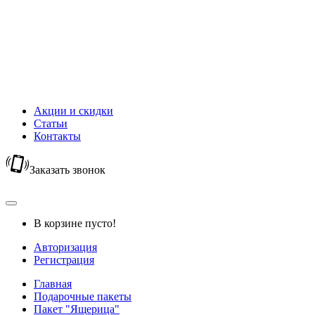
Новый Год
Горячий шоколад
Капучино
Цикорий
Кофейный напиток
Кисель
Акции и скидки
Статьи
Контакты
Заказать звонок
В корзине пусто!
Авторизация
Регистрация
Главная
Подарочные пакеты
Пакет "Ящерица"