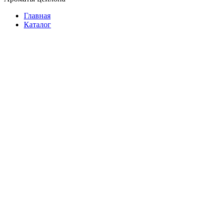
Главная
Каталог
Растворимый
Молотый
В зернах
В зернах на развес
Подарочный
3 в 1
Фасованный
В пакетиках
На развес
Растворимый
Подарочный
Батончики
Женские
Мужские