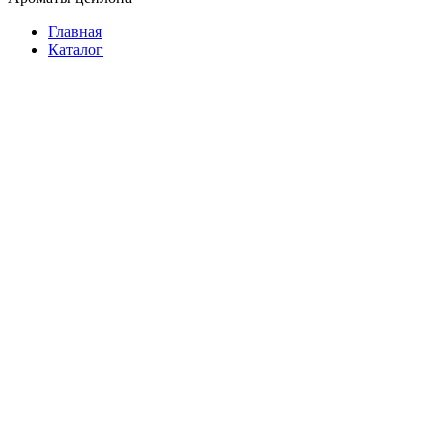
Главная
Каталог
Растворимый
Молотый
В зернах
В зернах на развес
Подарочный
3 в 1
Фасованный
В пакетиках
На развес
Растворимый
Подарочный
Батончики
Женские
Мужские