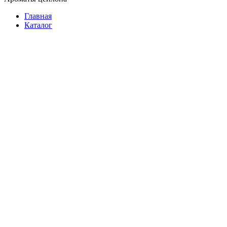
Главная
Каталог
Растворимый
Молотый
В зернах
В зернах на развес
Подарочный
3 в 1
Фасованный
В пакетиках
На развес
Растворимый
Подарочный
Батончики
Женские
Мужские