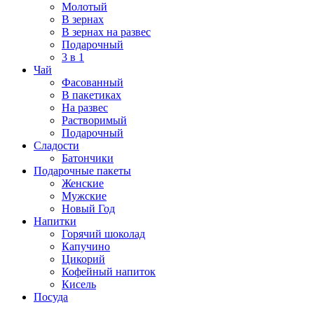
Молотый
В зернах
В зернах на развес
Подарочный
3 в 1
Чай
Фасованный
В пакетиках
На развес
Растворимый
Подарочный
Сладости
Батончики
Подарочные пакеты
Женские
Мужские
Новый Год
Напитки
Горячий шоколад
Капучино
Цикорий
Кофейный напиток
Кисель
Посуда