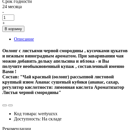
Срок годности
24 месяца
-
+
В корзину
Описание
Оолонг с листьями черной смородины , кусочками цукатов
и нежным виноградным ароматом. При заваривании чая
можно добавить дольку апельсина и яблока - и Вы
получите необыкновенный купаж , составленный именно
Вами !
Состав: "Чай красный (оолонг) рассыпной листовой
крупный изюм Ананас сушеный кубики (ананас, сахар,
регулятор кислотности: лимонная кислота Ароматизатор
Листья черной смородины"
Код товара: wertyuzxx
Доступность: На складе
Рекомендации