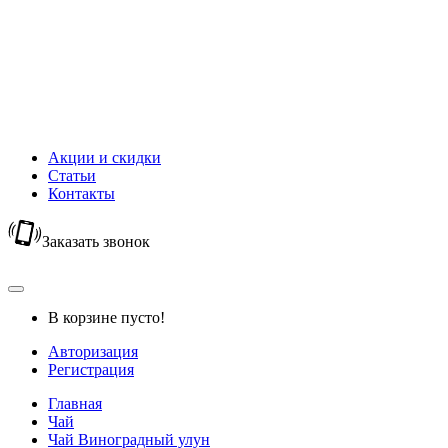
Новый Год
Горячий шоколад
Капучино
Цикорий
Кофейный напиток
Кисель
Акции и скидки
Статьи
Контакты
Заказать звонок
В корзине пусто!
Авторизация
Регистрация
Главная
Чай
Чай Виноградный улун