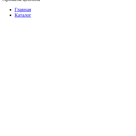
Главная
Каталог
Растворимый
Молотый
В зернах
В зернах на развес
Подарочный
3 в 1
Фасованный
В пакетиках
На развес
Растворимый
Подарочный
Батончики
Женские
Мужские