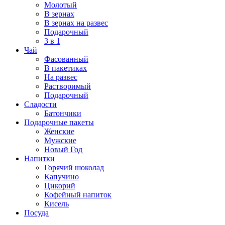
Молотый
В зернах
В зернах на развес
Подарочный
3 в 1
Чай
Фасованный
В пакетиках
На развес
Растворимый
Подарочный
Сладости
Батончики
Подарочные пакеты
Женские
Мужские
Новый Год
Напитки
Горячий шоколад
Капучино
Цикорий
Кофейный напиток
Кисель
Посуда