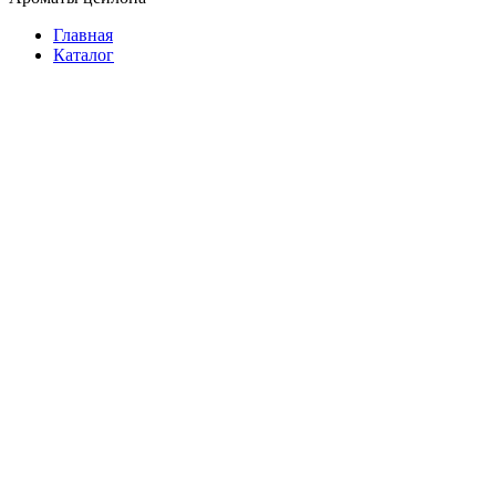
Главная
Каталог
Растворимый
Молотый
В зернах
В зернах на развес
Подарочный
3 в 1
Фасованный
В пакетиках
На развес
Растворимый
Подарочный
Батончики
Женские
Мужские