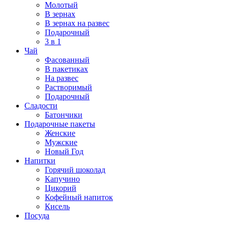
Молотый
В зернах
В зернах на развес
Подарочный
3 в 1
Чай
Фасованный
В пакетиках
На развес
Растворимый
Подарочный
Сладости
Батончики
Подарочные пакеты
Женские
Мужские
Новый Год
Напитки
Горячий шоколад
Капучино
Цикорий
Кофейный напиток
Кисель
Посуда