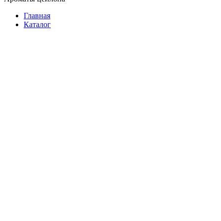
Главная
Каталог
Растворимый
Молотый
В зернах
В зернах на развес
Подарочный
3 в 1
Фасованный
В пакетиках
На развес
Растворимый
Подарочный
Батончики
Женские
Мужские