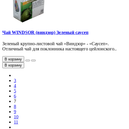
Чай WINDSOR (виндзор) Зеленый саусеп
Зеленый крупно-листовой чай «Виндзор» - «Саусеп».
Отличный чай для поклонника настоящего цейлонского..
В корзину
В корзину
3
4
5
6
7
8
9
10
11