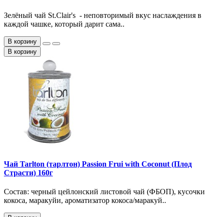
Зелёный чай St.Clair's - неповторимый вкус наслаждения в
каждой чашке, который дарит сама..
В корзину
В корзину
Чай Tarlton (тарлтон) Passion Frui with Coconut (Плод
Страсти) 160г
Состав: черный цейлонский листовой чай (ФБОП), кусочки
кокоса, маракуйи, ароматизатор кокоса/маракуй..