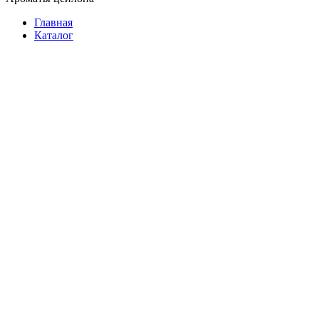
Главная
Каталог
Растворимый
Молотый
В зернах
В зернах на развес
Подарочный
3 в 1
Фасованный
В пакетиках
На развес
Растворимый
Подарочный
Батончики
Женские
Мужские